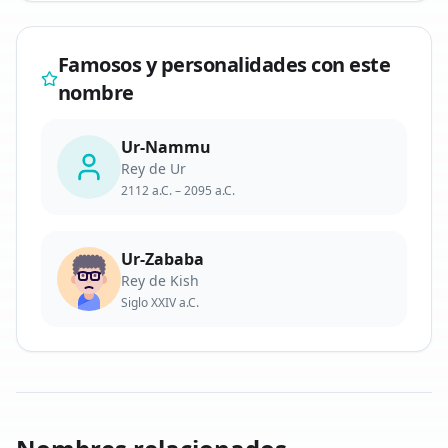
Famosos y personalidades con este
nombre
Ur-Nammu
Rey de Ur
2112 a.C.
– 2095 a.C.
Ur-Zababa
Rey de Kish
Siglo XXIV a.C.