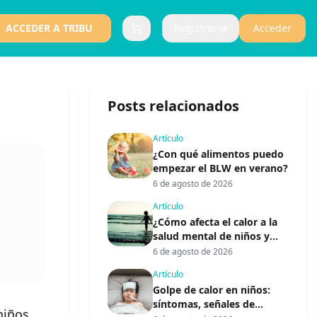
ACCEDER A TRIBU
Registrarse
Acceder
Carrito (
0
items)
Posts relacionados
Artículo
¿Con qué alimentos puedo
empezar el BLW en verano?
6 de agosto de 2026
Artículo
¿Cómo afecta el calor a la
salud mental de niños y
adultos?
6 de agosto de 2026
Artículo
Golpe de calor en niños:
síntomas, señales de
niños