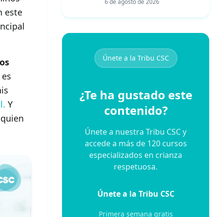
alarma y cuándo acudir a
6 de agosto de 2026
urgencias
n este
ncipal
Únete a la Tribu CSC
cos
 es
áis
¿Te ha gustado este
l.
Y
contenido?
quien
Únete a nuestra Tribu CSC y
accede a más de 120 cursos
especializados en crianza
respetuosa.
Únete a la Tribu CSC
Primera semana gratis