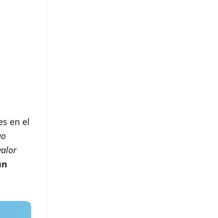
s en el
go
alor
un