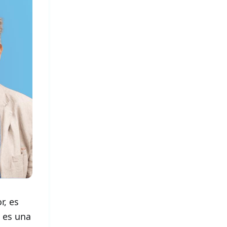
r, es
e es una