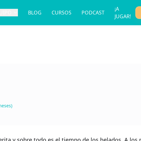
¡A
UIPO
BLOG
CURSOS
PODCAST
JUGAR!
meses)
rita y sobre todo es el tiempo de los helados. A los 