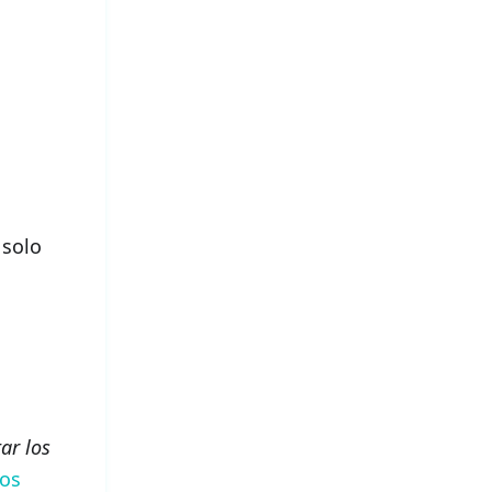
 solo
tar los
cos