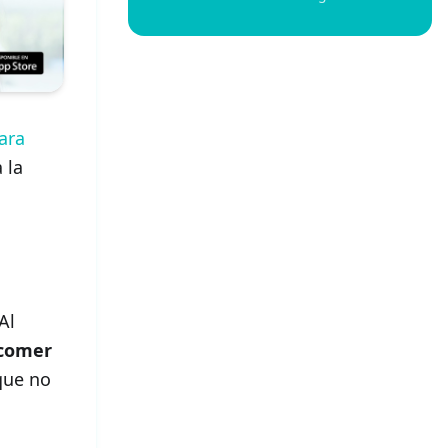
ara
 la
Al
 comer
 que no